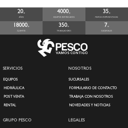
tradición en términos de
conocimiento y experiencia en el
20
4000
35
diseño de grúas de carga: desde el
+
+
+
AÑOS
EQUIPOS ENTREGADOS
MARCAS REPRESENTADAS
control hasta el sistema de las
estructuras mecánicas de mayor
18000
350
7
+
+
+
rendimiento.
CLIENTES
TRABAJADORES
SUCURSALES
SERVICIOS
NOSOTROS
EQUIPOS
SUCURSALES
HIDRÁULICA
FORMULARIO DE CONTACTO
POST VENTA
TRABAJA CON NOSOTROS
RENTAL
NOVEDADES Y NOTICIAS
GRUPO PESCO
LEGALES