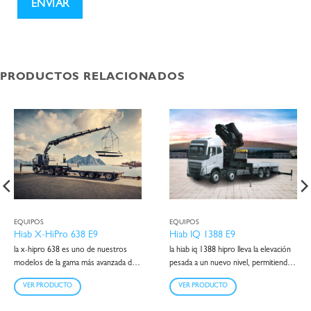
PRODUCTOS RELACIONADOS
EQUIPOS
EQUIPOS
Hiab X-HiPro 638 E9
Hiab IQ 1388 E9
la x-hipro 638 es uno de nuestros
la hiab iq 1388 hipro lleva la elevación
modelos de la gama más avanzada de
pesada a un nuevo nivel, permitiendo
hiab. capacidad de carga de 51 tm y
a los clientes operar una grúa que es
VER PRODUCTO
VER PRODUCTO
alcance máximo de 22 m.
el resultado de la ingeniería de dos
empresas que tienen una fuerte