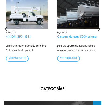
ENERGÍA
EQUIPOS
AXION BRX 4313
Cisterna de agua 5000 galones
el hidroelevador articulado serie brx
para transporte de agua potable o
4313 es utilizado para el
riego mediante sistema de aspersión,
mantenimiento de alumbrado público
de accionamiento con motobomba o
VER PRODUCTO
VER PRODUCTO
y podas de árboles a una altura de 13
hidráulico. capacidad de 2500 galones.
metros. su liviano peso le permite
ser montado en pequeños camiones
de cabina simple o doble, cumpliendo
con la normativa ansi a92.2 para
garantizar su operación.
CATEGORÍAS