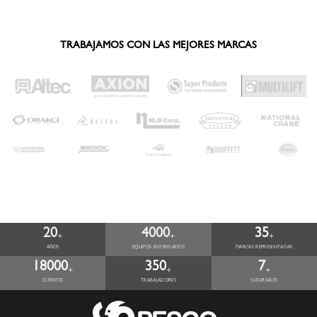
TRABAJAMOS CON LAS MEJORES MARCAS
20
4000
35
+
+
+
AÑOS
EQUIPOS ENTREGADOS
MARCAS REPRESENTADAS
18000
350
7
+
+
+
CLIENTES
TRABAJADORES
SUCURSALES