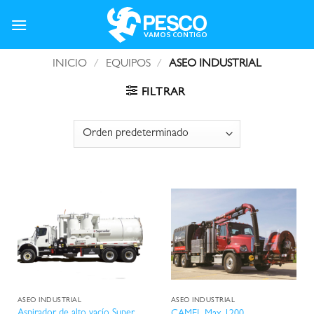
Saltar
al
contenido
INICIO
/
EQUIPOS
/
ASEO INDUSTRIAL
FILTRAR
ASEO INDUSTRIAL
ASEO INDUSTRIAL
Aspirador de alto vacío Super
CAMEL Max 1200